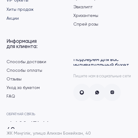
ЖК Мәңгілік, улица Алихан Бокейхан, 40
ЖК Хайвил Астана, пр. Кошкарбаева, 2
ЖК Dream city, пр. Мангилик Ел, 45
Заказать
обратный звонок
+7
›
Политика конфиденциальности
Разработка сайта