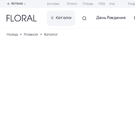
Астана
Доставка
Оплата
Отзывы
FAQ
Контакты
Уход за букет
День Рождения
Каталог
8 Марта 
Назад
»
Главная
»
Каталог