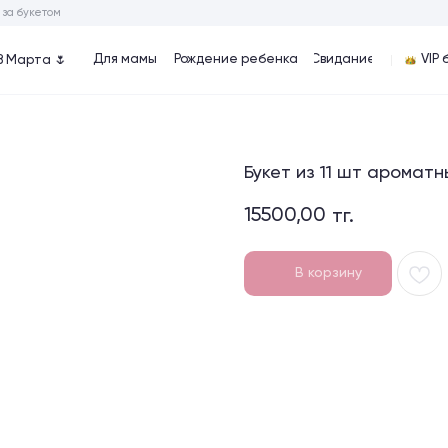
ом
Для мамы
Рождение ребенка
Cвидание
VIP букеты
Хиты
🌷
Букет из 11 шт ароматны
15500,00
тг.
В корзину