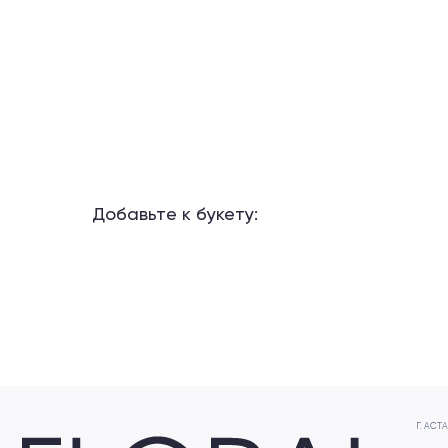
Добавьте к букету:
Г. АСТАНА
+7 706
ЖК Мәңгілік, 
Посмотреть
Не выбирайте время – слушайте своё сердце ❤️