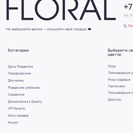
Категории
Выберите свой
цветок:
Розы
День Рождения
Пионовидные розы
Предложение
Розы садовые
Для мамы
Гортензии
Рождение ребенка
Пионовидные кустовые
Cвидание
Диантус
Дополнения к букету
VIP букеты
Хиты продаж
Акции
Заказать
Подберём для вас
обратный звонок
индивидуальный бук
Пишите нам в социальные
сети
+7
›