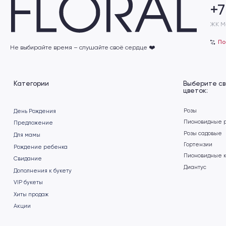
Категории
Выберите свой
цветок:
Розы
День Рождения
Пионовидные розы
Предложение
Розы садовые
Для мамы
Гортензии
Рождение ребенка
Пионовидные кустовые
Cвидание
Диантус
Дополнения к букету
VIP букеты
Хиты продаж
Акции
Заказать
Подберём для вас
обратный звонок
индивидуальный бук
Пишите нам в социальные
сети
+7
›