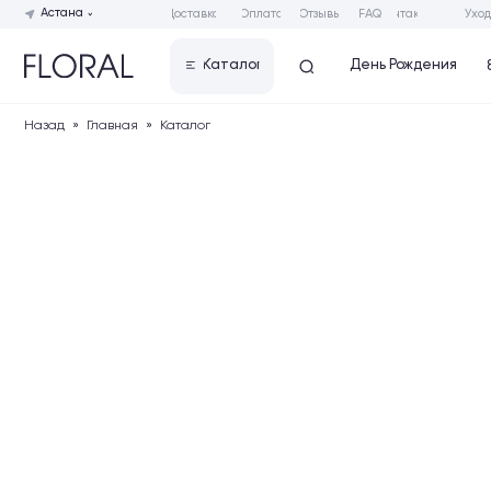
Астана
Доставка
Оплата
Отзывы
FAQ
Контакты
Уход за букет
День Рождения
Каталог
8 Марта 
Назад
»
Главная
»
Каталог