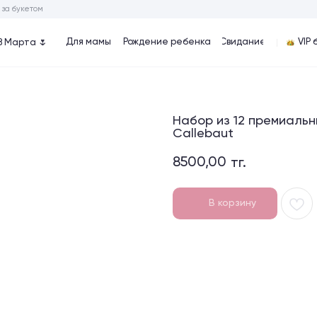
ом
Для мамы
Рождение ребенка
Cвидание
VIP букеты
Хиты
🌷
Набор из 12 премиальн
Callebaut
8500,00
тг.
В корзину