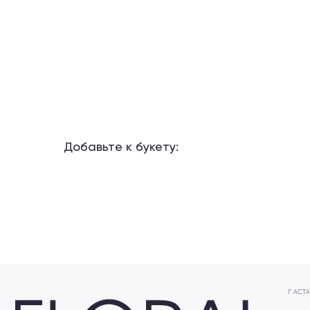
Добавьте к букету:
Г. АСТАНА
+7 706
ЖК Мәңгілік, 
Посмотреть
Не выбирайте время – слушайте своё сердце ❤️