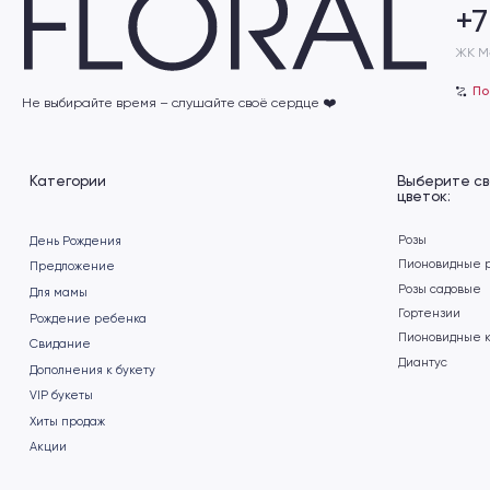
Категории
Выберите свой
цветок:
Розы
День Рождения
Пионовидные розы
Предложение
Розы садовые
Для мамы
Гортензии
Рождение ребенка
Пионовидные кустовые
Cвидание
Диантус
Дополнения к букету
VIP букеты
Хиты продаж
Акции
Заказать
Подберём для вас
обратный звонок
индивидуальный бук
Пишите нам в социальные
сети
+7
›