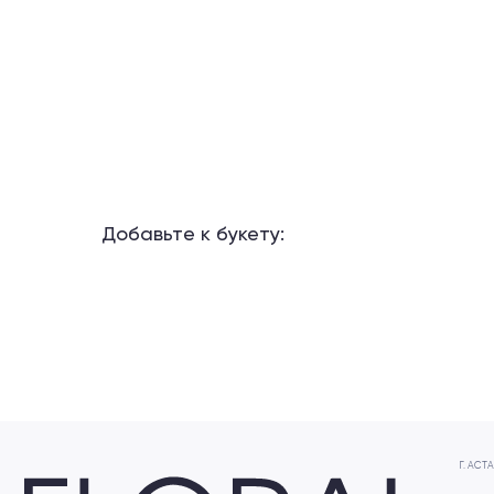
Добавьте к букету:
Г. АСТАНА
+7 706
ЖК Мәңгілік, 
Посмотреть
Не выбирайте время – слушайте своё сердце ❤️