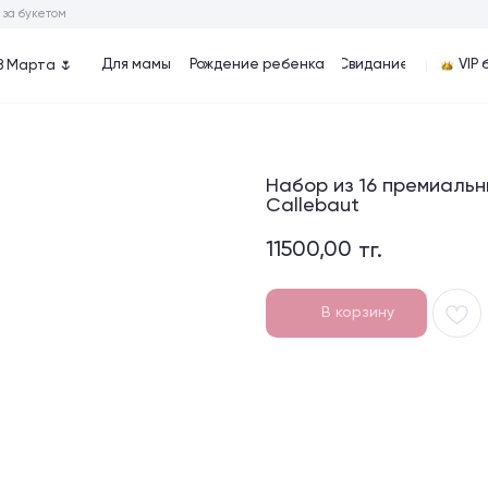
ом
Для мамы
Рождение ребенка
Cвидание
VIP букеты
Хиты
🌷
Набор из 16 премиальн
Callebaut
11500,00
тг.
В корзину