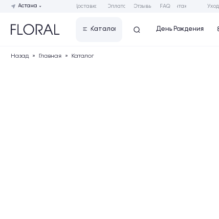
Астана
Доставка
Оплата
Отзывы
FAQ
Контакты
Уход за букет
День Рождения
Каталог
8 Марта 
Назад
»
Главная
»
Каталог