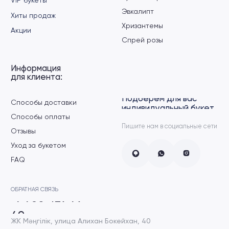
ЖК Мәңгілік, улица Алихан Бокейхан, 40
ЖК Хайвил Астана, пр. Кошкарбаева, 2
ЖК Dream city, пр. Мангилик Ел, 45
Заказать
обратный звонок
+7
›
Политика конфиденциальности
Разработка сайта